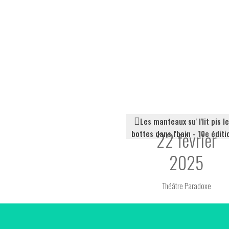
Les manteaux su' l'lit pis l
22 février
bottes dans l'bain - 10e éditi
2025
Théâtre Paradoxe