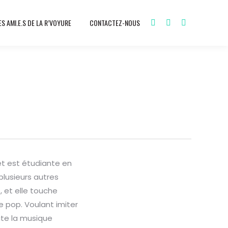
ES AMI.E.S DE LA R’VOYURE
CONTACTEZ-NOUS
Facebook
YouTube
Instagram
et est étudiante en
plusieurs autres
, et elle touche
e pop. Voulant imiter
ute la musique