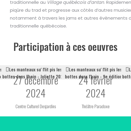
traditionnelle au
Village québécois d’antan
. Rapidement
piqûre du trad et progresse aux côtés d’autres musici
notamment à travers les jams et autres évènements 
traditionnelle québécoise.
Participation à ces oeuvres
es
Les manteaux su' l'lit pis les
Les manteaux su' l'lit pis les
L
27 décembre
24 février
on
bottes dans l'bain - Joliette 2024
bottes dans l'bain - 9e édition
bott
2024
2024
Centre Culturel Desjardins
Théâtre Paradoxe