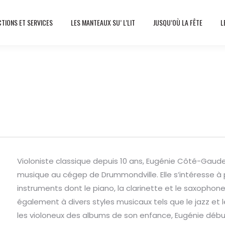
TIONS ET SERVICES
LES MANTEAUX SU’ L’LIT
JUSQU’OÙ LA FÊTE
L
Profil d'artiste
Eugénie Côté-Gaudet
Violoniste classique depuis 10 ans, Eugénie Côté-Gaud
musique au cégep de Drummondville. Elle s’intéresse à 
instruments dont le piano, la clarinette et le saxophone
également à divers styles musicaux tels que le jazz et l
les violoneux des albums de son enfance, Eugénie déb