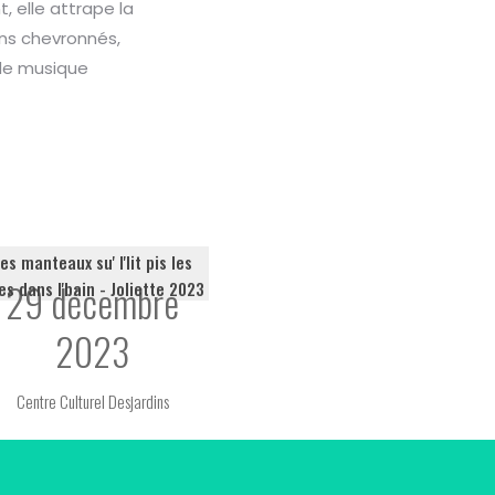
, elle attrape la
ens chevronnés,
de musique
es manteaux su' l'lit pis les
29 décembre
es dans l'bain - Joliette 2023
2023
Centre Culturel Desjardins