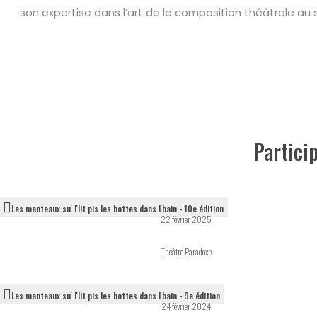
son expertise dans l’art de la composition théâtrale au s
Partici
Les manteaux su' l'lit pis les bottes dans l'bain - 10e édition
22 février 2025
Théâtre Paradoxe
Les manteaux su' l'lit pis les bottes dans l'bain - 9e édition
24 février 2024