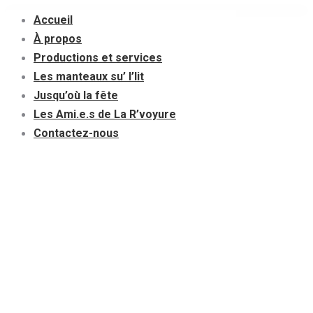
Contenu
Accueil
en
À propos
pleine
Productions et services
largeur
Les manteaux su’ l’lit
Jusqu’où la fête
Les Ami.e.s de La R’voyure
Contactez-nous