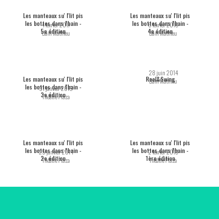
Les manteaux su' l'lit pis
Les manteaux su' l'lit pis
les bottes dans l'bain -
les bottes dans l'bain -
4 février 2017
6 février 2016
5e édition
4e édition
Bain Mathieu
Bain Mathieu
28 juin 2014
Les manteaux su' l'lit pis
Reel&Swing
Bain Mathieu
les bottes dans l'bain -
31 janvier 2015
3e édition
Théâtre Plaza
Les manteaux su' l'lit pis
Les manteaux su' l'lit pis
les bottes dans l'bain -
les bottes dans l'bain -
25 janvier 2014
2 février 2013
2e édition
1ère édition
Théâtre Plaza
Théâtre Plaza