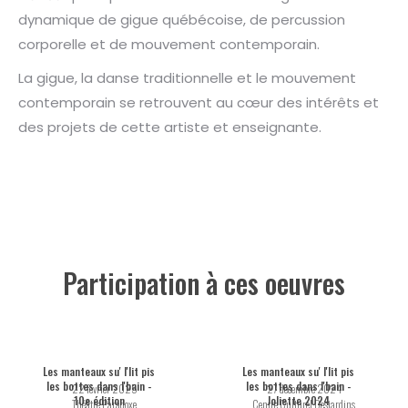
dynamique de gigue québécoise, de percussion
corporelle et de mouvement contemporain.
La gigue, la danse traditionnelle et le mouvement
contemporain se retrouvent au cœur des intérêts et
des projets de cette artiste et enseignante.
Participation à ces oeuvres
Les manteaux su' l'lit pis
Les manteaux su' l'lit pis
les bottes dans l'bain -
les bottes dans l'bain -
22 février 2025
27 décembre 2024
10e édition
Joliette 2024
Théâtre Paradoxe
Centre Culturel Desjardins