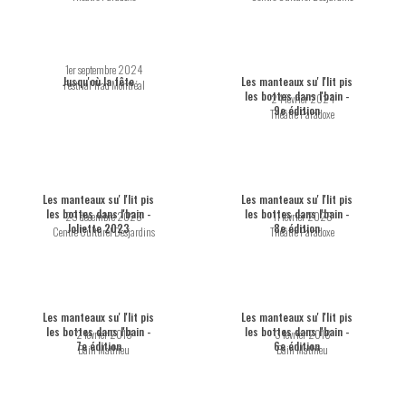
1er septembre 2024
Jusqu'où la fête
Les manteaux su' l'lit pis
Festival Trad Montréal
les bottes dans l'bain -
24 février 2024
9e édition
Théâtre Paradoxe
Les manteaux su' l'lit pis
Les manteaux su' l'lit pis
les bottes dans l'bain -
les bottes dans l'bain -
29 décembre 2023
11 février 2023
Joliette 2023
8e édition
Centre Culturel Desjardins
Théâtre Paradoxe
Les manteaux su' l'lit pis
Les manteaux su' l'lit pis
les bottes dans l'bain -
les bottes dans l'bain -
2 février 2019
3 février 2018
7e édition
6e édition
Bain Mathieu
Bain Mathieu