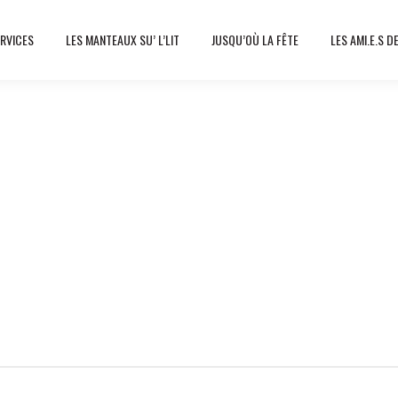
RVICES
LES MANTEAUX SU’ L’LIT
JUSQU’OÙ LA FÊTE
LES AMI.E.S D
Profil d'artiste
incent Dubé