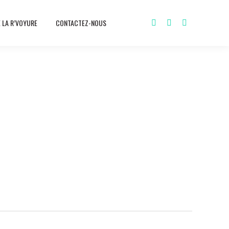
E LA R’VOYURE
CONTACTEZ-NOUS
Facebook
YouTube
Instagram