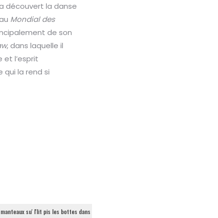
 a découvert la danse
 au
Mondial des
incipalement de son
aw
, dans laquelle il
et l’esprit
qui la rend si
 manteaux su' l'lit pis les bottes dans