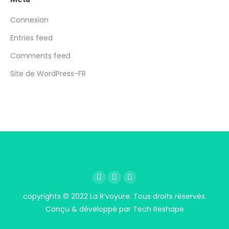
Connexion
Entries feed
Comments feed
Site de WordPress-FR
Facebook
YouTube
Instagram
copyrights © 2022
La R’voyure
. Tous droits réservés.
Conçu & développé par
Tech Reshape