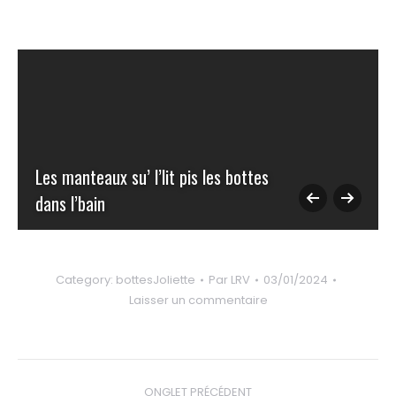
Les manteaux su’ l’lit pis les bottes
dans l’bain
Category:
bottesJoliette
Par
LRV
03/01/2024
Laisser un commentaire
Navigation
ONGLET PRÉCÉDENT