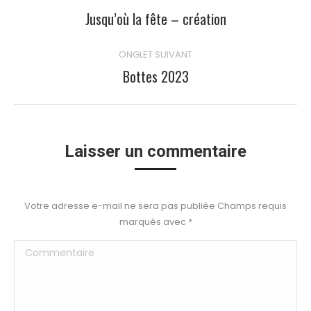
de
Jusqu’où la fête – création
Onglet
précédent
commentaire
ONGLET SUIVANT
Bottes 2023
Onglet
suivant
Laisser un commentaire
Votre adresse e-mail ne sera pas publiée Champs requis
marqués avec
*
Commentaire