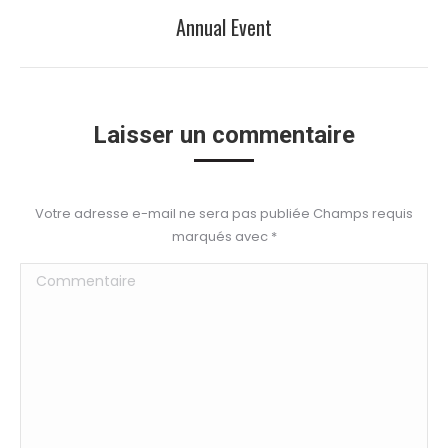
de
Annual Event
Onglet
précédent
commentaire
Laisser un commentaire
Votre adresse e-mail ne sera pas publiée Champs requis
marqués avec
*
Commentaire