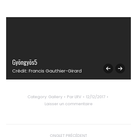
Gyöngyös5
Crédit: Francis Gauthier-Girard
Category:
Gallery
Par
LRV
12/12/2017
Laisser un commentaire
Navigation
ONGLET PRÉCÉDENT